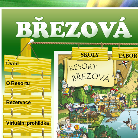
BŘEZOVÁ
ŠKOLY
TÁBOR
Úvod
O Resortu
Rezervace
Virtuální prohlídka