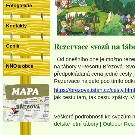
Fotogalerie
Kontakty
Rezervace svozů na táb
Ceník
Od dnešního dne je možno rezer
na tábory v Resortu Březová. Svoz
NNO a obce
předpokládaná cena jedné cesty je
Rezervace najdete pod tímto od
https://brezova.istan.cz/cesty.html
jak cestu tam, tak cestu zpátky. V
Veškeré podrobnosti ke svozům 
dětské letní tábory | Outdoor Reso