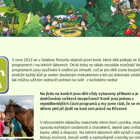
V roce 2013 se v Outdoor Resortu objevili první koně, které děti potkaly ve 
programech i na letních táborech. Od té doby se stádo neustále rozrůstá! Ve
programech jsou využíváni k vodění po ohradě, což je pro děti zcela bezpe
protože každý kůň je veden zkušeným instruktorem a ten jej dokonale zvládá
tak můžou užít ten nejhezčí pohled na svět - z koňského sedla!
.
Na jízdu na koních jsou děti vždy vybaveny přilbami a je
dodržována veškerá bezpečnost! Koně jsou jednou z
nejoblíbenějších částí programů a my jsme rádi, že se
dětem plní při jízdě na koni sen právě na Březové
.
.
V březovském stádečku naleznete mimo koní i poníka, mulu
spoustu koňských osobností a charakterů, stejně jako zvířa
barev, věků a dispozic. Na letních táborech děti vyráží n vyj
trénují zručnost, zkouší voltiž a samozřejmě o koníky po c