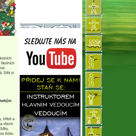
školních
 školních
čné,
. Děti si
 mnohým
, hříbě a
ta všech
ížďky,
elou dobu