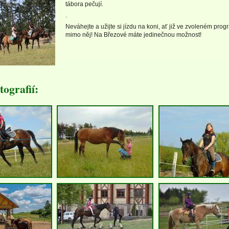
tábora pečují.
.
Neváhejte a užijte si jízdu na koni, ať již ve zvoleném pro
mimo něj! Na Březové máte jedinečnou možnost!
tografií: