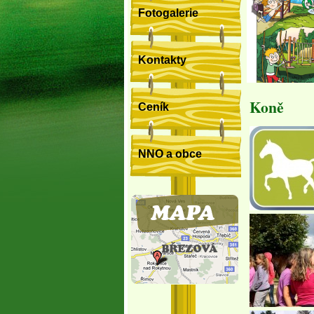
Fotogalerie
Kontakty
Koně
Ceník
NNO a obce