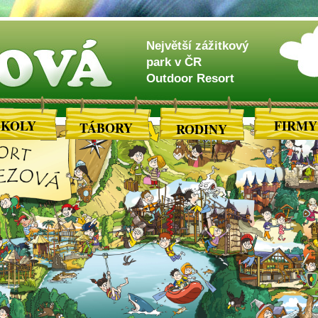
OVÁ
Největší zážitkový
park v ČR
Outdoor Resort
ŠKOLY
FIRMY
TÁBORY
RODINY