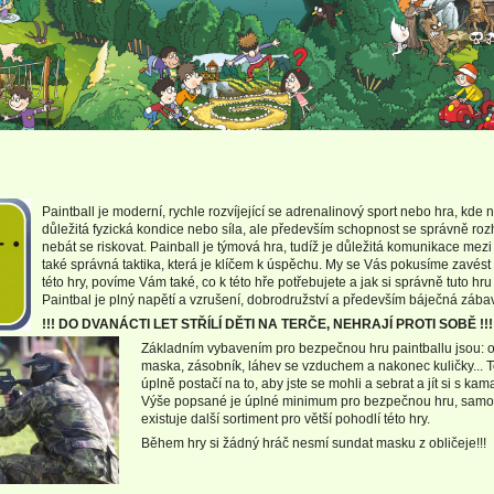
Paintball je moderní, rychle rozvíjející se adrenalinový sport nebo hra, kde 
důležitá fyzická kondice nebo síla, ale především schopnost se správně ro
nebát se riskovat. Painball je týmová hra, tudíž je důležitá komunikace mezi
také správná taktika, která je klíčem k úspěchu. My se Vás pokusíme zavést 
této hry, povíme Vám také, co k této hře potřebujete a jak si správně tuto hru
Paintbal je plný napětí a vzrušení, dobrodružství a především báječná zába
!!! DO DVANÁCTI LET STŘÍLÍ DĚTI NA TERČE, NEHRAJÍ PROTI SOBĚ !!!
Základním vybavením pro bezpečnou hru paintballu jsou: 
maska, zásobník, láhev se vzduchem a nakonec kuličky... 
úplně postačí na to, aby jste se mohli a sebrat a jít si s kam
Výše popsané je úplné minimum pro bezpečnou hru, sam
existuje další sortiment pro větší pohodlí této hry.
Během hry si žádný hráč nesmí sundat masku z obličeje!!!