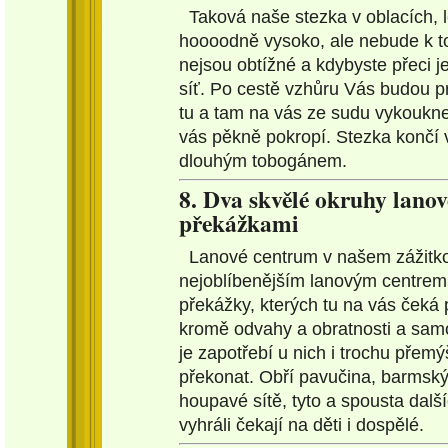
Taková naše stezka v oblacích,
hoooodně vysoko, ale nebude k t
nejsou obtížné a kdybyste přeci j
síť. Po cestě vzhůru Vás budou pr
tu a tam na vás ze sudu vykoukne 
vás pěkně pokropí. Stezka končí
dlouhým tobogánem.
8. Dva skvělé okruhy lanov
překážkami
Lanové centrum v našem zážitko
nejoblíbenějším lanovým centrem 
překážky, kterých tu na vás čeká 
kromě odvahy a obratnosti a samo
je zapotřebí u nich i trochu přem
překonat. Obří pavučina, barmský 
houpavé sítě, tyto a spousta dalš
vyhráli čekají na děti i dospělé.