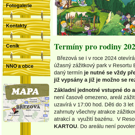
Fotogalerie
Kontakty
Termíny pro rodiny 20
Ceník
Březová se i v roce 2024 otevírá
úžasný zážitkový park v Resortu
NNO a obce
daný termín
je nutné se vždy př
již vypsány a již je možno se re
Základní jednotné vstupné do a
není časově omezeno, areál zážit
uzavírá v 17:00 hod. Děti do 3 l
zahrnuty všechny atrakce zážitko
atrakcí a využití bazénu. V Res
KARTOU
. Do areálu není povole