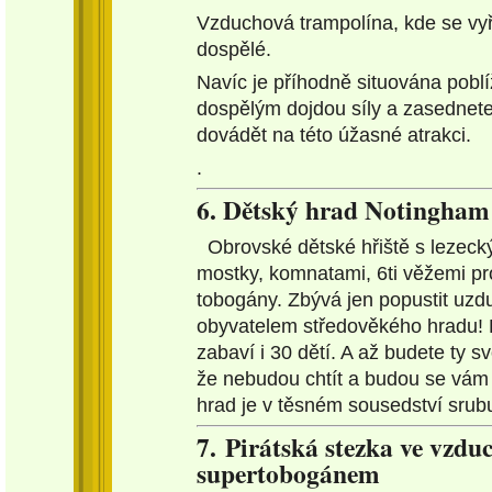
Vzduchová trampolína, kde se vyř
dospělé.
Navíc je příhodně situována pobl
dospělým dojdou síly a zasednete
dovádět na této úžasné atrakci.
.
6. Dětský hrad Notingham
Obrovské dětské hřiště s lezeck
mostky, komnatami, 6ti věžemi p
tobogány. Zbývá jen popustit uzdu
obyvatelem středověkého hradu! H
zabaví i 30 dětí. A až budete ty sv
že nebudou chtít a budou se vám
hrad je v těsném sousedství srubu
7. Pirátská stezka ve vzd
supertobogánem