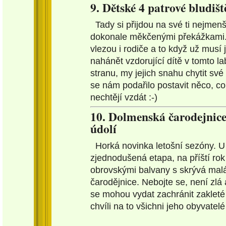
9. Dětské 4 patrové bludišt
Tady si přijdou na své ti nejmenš
dokonale měkčenými překážkami.
vlezou i rodiče a to když už musí
nahánět vzdorující dítě v tomto l
stranu, my jejich snahu chytit sv
se nám podařilo postavit něco, co
nechtějí vzdát :-)
10. Dolmenská čarodejnic
údolí
Horká novinka letošní sezóny. U 
zjednodušená etapa, na příští rok
obrovskými balvany s skrývá malá
čarodějnice. Nebojte se, není zlá a
se mohou vydat zachránit zakleté
chvíli na to všichni jeho obyvatelé