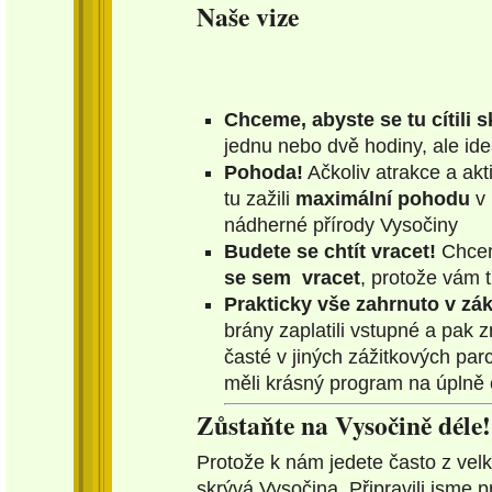
Naše vize
Chceme, abyste se tu cítili s
jednu nebo dvě hodiny, ale ide
Pohoda!
Ačkoliv atrakce a akt
tu zažili
maximální pohodu
v 
nádherné přírody Vysočiny
Budete se chtít vracet!
Chcem
se sem vracet
, protože vám 
Prakticky vše zahrnuto v z
brány zaplatili vstupné a pak zn
časté v jiných zážitkových pa
měli krásný program na úplně ce
Zůstaňte na Vysočině déle!
Protože k nám jedete často z velk
skrývá Vysočina. Připravili jsme 