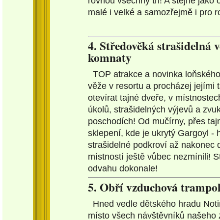
rovnou všechny tři! A stejně jako o
malé i velké a samozřejmě i pro r
4. Středověká strašidelná v
komnaty
TOP atrakce a novinka loňského
věže v resortu a procházej jejími
otevírat tajné dveře, v místnoste
úkolů, strašidelných výjevů a zv
poschodích! Od mučírny, přes taj
sklepení, kde je ukrytý Gargoyl -
strašidelné podkroví až nakonec 
místností ještě vůbec nezmínili! St
odvahu dokonale!
5. Obří vzduchová trampo
Hned vedle dětského hradu Noti
místo všech návštěvníků našeho 