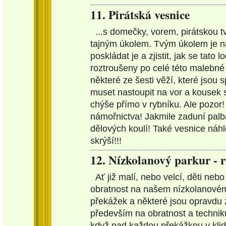
11. Pirátská vesnice
...s domečky, vorem, pirátskou 
tajným úkolem. Tvým úkolem je naj
poskládat je a zjistit, jak se tato
roztroušeny po celé této malebné p
některé ze šesti věží, které jso
muset nastoupit na vor a kousek se
chýše přímo v rybníku. Ale pozor! 
námořnictva! Jakmile zaduní palb
dělových koulí! Také vesnice náhle
skrýší!!!
12. Nízkolanový parkur - 
Ať již malí, nebo velcí, děti neb
obratnost na našem nízkolanovém
překážek a některé jsou opravdu 
především na obratnost a techniku.
když nad každou překážkou v klid