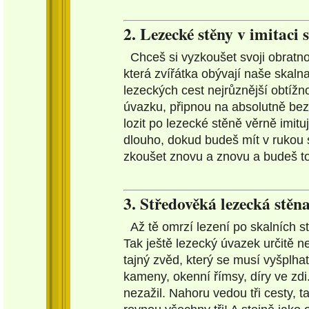
2. Lezecké stěny v imitaci 
Chceš si vyzkoušet svoji obratnos
která zvířátka obývají naše skal
lezeckých cest nejrůznější obtížno
úvazku, připnou na absolutně bez
lozit po lezecké stěně věrně imit
dlouho, dokud budeš mít v rukou s
zkoušet znovu a znovu a budeš tou
3. Středověká lezecká stěna
Až tě omrzí lezení po skalních 
Tak ještě lezecký úvazek určitě ne
tajný zvěd, který se musí vyšplh
kameny, okenní římsy, díry ve zdi
nezažil. Nahoru vedou tři cesty, 