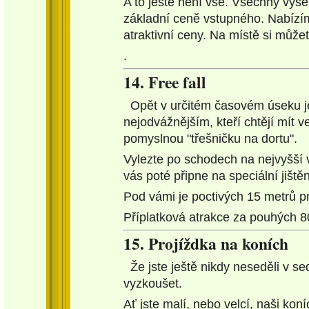
A to ještě není vše. Všechny výše
základní ceně vstupného. Nabízíme 
atraktivní ceny. Na místě si můž
.
14. Free fall
Opět v určitém časovém úseku je 
nejodvážnějším, kteří chtějí mít v
pomyslnou "třešničku na dortu".
Vylezte po schodech na nejvyšší 
vás poté připne na speciální jištěn
Pod vámi je poctivých 15 metrů p
Příplatková atrakce za pouhých 8
15. Projíždka na koních
Že jste ještě nikdy neseděli v se
vyzkoušet.
Ať jste malí, nebo velcí, naši ko