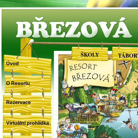
BŘEZOVÁ
ŠKOLY
TÁBOR
Úvod
O Resortu
Rezervace
Virtuální prohlídka