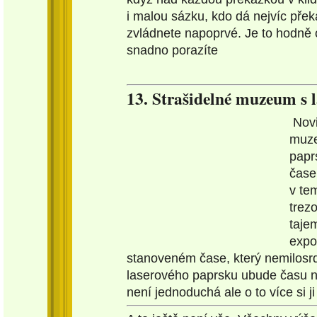
i malou sázku, kdo dá nejvíc přek
zvládnete napoprvé. Je to hodně 
snadno porazíte
13. Strašidelné muzeum s 
Novi
muze
papr
čase 
v te
trezo
taje
expo
stanoveném čase, který nemilosr
laserového paprsku ubude času na
není jednoduchá ale o to více si ji 